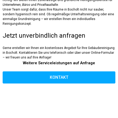
richtig! Wir bieten Ihnen zuverlässige und gründliche Reinigungsdienste für
Unternehmen
,
Büros
und
Privathaushalte
.
Unser Team sorgt dafür, dass Ihre Räume in
Bocholt
nicht nur sauber,
sondern hygienisch rein sind. Ob regelmäßige Unterhaltsreinigung oder eine
einmalige Grundreinigung – wir erstellen Ihnen ein individuelles
Reinigungskonzept.
Jetzt unverbindlich anfragen
Gerne erstellen wir Ihnen ein
kostenloses Angebot
für Ihre Gebäudereinigung
in
Bocholt
. Kontaktieren Sie uns telefonisch oder über unser Online-Formular
– wir freuen uns auf Ihre Anfrage!
Weitere Serviceleistungen auf Anfrage
KONTAKT