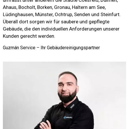
umfasst unter anderem die Städte
Coesfeld
,
Dülmen
,
Ahaus
,
Bocholt
,
Borken
,
Gronau
,
Haltern am See
,
Lüdinghausen
,
Münster
,
Ochtrup
,
Senden
und
Steinfurt
.
Überall dort sorgen wir für saubere und gepflegte
Gebäude, die den individuellen Anforderungen unserer
Kunden gerecht werden.
Guzmán Service – Ihr Gebäudereinigungspartner